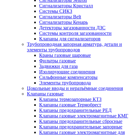
Сигнализаторы Seitron
Сигнализаторы Кристалл
Системы СИКЗ
Сигнализаторы Belt
Сигнализаторы Кенарь
Детекторы загазованности ДЗС
Системы контроля загазованности
Клапаны для сигнализаторов
Трубопроводная запорная арматура, детали и
элементы трубопроводов
Краны газовые шаровые
Фильтры газовые
Задвижки для газа
Изолирующие соединения
Сильфонные компенсаторы
Элементы трубопровода
Цокольные вводы и неразъёмные соединения
Клапаны газовые
Клапаны термозапорные КТЗ
Клапаны газовые Термобрест
Клапаны предохранительные РЕД
Клапаны газовые электромагнитные КМГ
Клапаны предохранительные сбросные
Клапаны предохранительные запорные
Клапаны газовые электромагнитные для