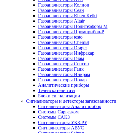
Газоанализаторы Колион
Газоанализаторы Сеан
Газоанализаторы Riken Keiki
Газоанализаторы Altair
Газоанализаторы Политехформ-М
Газоанализаторы Промприбор-Р
Газоанализаторы testo
Газоанализаторы Chemist
Газоанализаторы Drager
Газоанализаторы Инфракар
Газоанализаторы Гиам
Газоанализаторы Сенсон
Газоанализаторы Ганк
Газоанализаторы Инкрам
Газоанализаторы Полар
Аналитические приборы
Течеискатели газа
Блоки сигнализации
Сигнализаторы и детекторы загазованности
Сигнализаторы Аналитприбор
Системы Саргазком
Системы САКЗ
Сигнализаторы УКЗ-РУ
Сигнализаторы АВУС