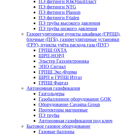
ПЭ фитинги ЮжУралПласт
ПЭ фитинги NTG
ПЭ фитинги Plasson
ПЭ фитинги Frialen
ПЭ трубы высокого давления
ПЭ трубы низкого давления
Газорегуляторные пункты шкафные (ГРПШ),
блочные (ПГБ), газорегуляторные установки
(ГРУ), пункты учёта расхода газа (ПУГ)
ГРПШ ОХТА
ШРП-НОРД
Эльстер Газэлектроника
ЭПО Сигнал
ГРПШ Экс-Форма
ШРП и ГРПШ Итгаз
ГРПШ Фаргаз
Автономная газификация
Газгольдеры
Газобаллонное оборудование GOK
Оборудование Cavagna Group
Протекторы магниевые
ПЭ трубы
Автономная газификация под ключ
Бытовое газовое оборудование
Газовые баллоны