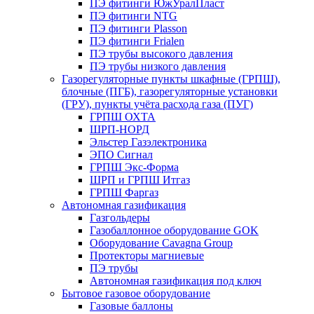
ПЭ фитинги ЮжУралПласт
ПЭ фитинги NTG
ПЭ фитинги Plasson
ПЭ фитинги Frialen
ПЭ трубы высокого давления
ПЭ трубы низкого давления
Газорегуляторные пункты шкафные (ГРПШ),
блочные (ПГБ), газорегуляторные установки
(ГРУ), пункты учёта расхода газа (ПУГ)
ГРПШ ОХТА
ШРП-НОРД
Эльстер Газэлектроника
ЭПО Сигнал
ГРПШ Экс-Форма
ШРП и ГРПШ Итгаз
ГРПШ Фаргаз
Автономная газификация
Газгольдеры
Газобаллонное оборудование GOK
Оборудование Cavagna Group
Протекторы магниевые
ПЭ трубы
Автономная газификация под ключ
Бытовое газовое оборудование
Газовые баллоны