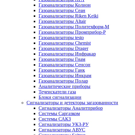
Газоанализаторы Колион
Газоанализаторы Сеан
Газоанализаторы Riken Keiki
Газоанализаторы Altair
Газоанализаторы Политехформ-М
Газоанализаторы Промприбор-Р
Газоанализаторы testo
Газоанализаторы Chemist
Газоанализаторы Drager
Газоанализаторы Инфракар
Газоанализаторы Гиам
Газоанализаторы Сенсон
Газоанализаторы Ганк
Газоанализаторы Инкрам
Газоанализаторы Полар
Аналитические приборы
Течеискатели газа
Блоки сигнализации
Сигнализаторы и детекторы загазованности
Сигнализаторы Аналитприбор
Системы Саргазком
Системы САКЗ
Сигнализаторы УКЗ-РУ
Сигнализаторы АВУС