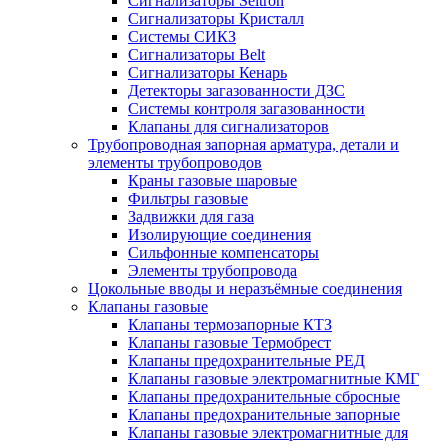
Сигнализаторы Seitron
Сигнализаторы Кристалл
Системы СИКЗ
Сигнализаторы Belt
Сигнализаторы Кенарь
Детекторы загазованности ДЗС
Системы контроля загазованности
Клапаны для сигнализаторов
Трубопроводная запорная арматура, детали и
элементы трубопроводов
Краны газовые шаровые
Фильтры газовые
Задвижки для газа
Изолирующие соединения
Сильфонные компенсаторы
Элементы трубопровода
Цокольные вводы и неразъёмные соединения
Клапаны газовые
Клапаны термозапорные КТЗ
Клапаны газовые Термобрест
Клапаны предохранительные РЕД
Клапаны газовые электромагнитные КМГ
Клапаны предохранительные сбросные
Клапаны предохранительные запорные
Клапаны газовые электромагнитные для