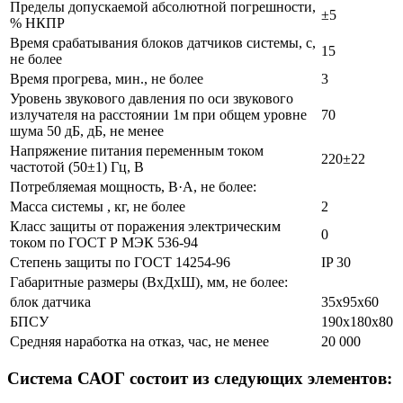
Пределы допускаемой абсолютной погрешности,
±5
% НКПР
Время срабатывания блоков датчиков системы, с,
15
не более
Время прогрева, мин., не более
3
Уровень звукового давления по оси звукового
излучателя на расстоянии 1м при общем уровне
70
шума 50 дБ, дБ, не менее
Напряжение питания переменным током
220±22
частотой (50±1) Гц, В
Потребляемая мощность, В·А, не более:
Масса системы , кг, не более
2
Класс защиты от поражения электрическим
0
током по ГОСТ Р МЭК 536-94
Степень защиты по ГОСТ 14254-96
IP 30
Габаритные размеры (ВхДхШ), мм, не более:
блок датчика
35х95х60
БПСУ
190х180х80
Средняя наработка на отказ, час, не менее
20 000
Система САОГ состоит из следующих элементов: