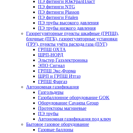
ПЭ фитинги ЮжУралПласт
ПЭ фитинги NTG
ПЭ фитинги Plasson
ПЭ фитинги Frialen
ПЭ трубы высокого давления
ПЭ трубы низкого давления
Газорегуляторные пункты шкафные (ГРПШ),
блочные (ПГБ), газорегуляторные установки
(ГРУ), пункты учёта расхода газа (ПУГ)
ГРПШ ОХТА
ШРП-НОРД
Эльстер Газэлектроника
ЭПО Сигнал
ГРПШ Экс-Форма
ШРП и ГРПШ Итгаз
ГРПШ Фаргаз
Автономная газификация
Газгольдеры
Газобаллонное оборудование GOK
Оборудование Cavagna Group
Протекторы магниевые
ПЭ трубы
Автономная газификация под ключ
Бытовое газовое оборудование
Газовые баллоны