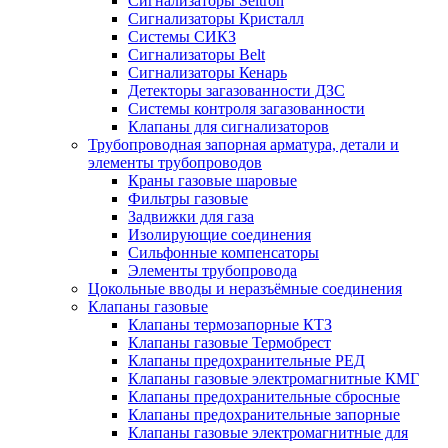
Сигнализаторы Seitron
Сигнализаторы Кристалл
Системы СИКЗ
Сигнализаторы Belt
Сигнализаторы Кенарь
Детекторы загазованности ДЗС
Системы контроля загазованности
Клапаны для сигнализаторов
Трубопроводная запорная арматура, детали и
элементы трубопроводов
Краны газовые шаровые
Фильтры газовые
Задвижки для газа
Изолирующие соединения
Сильфонные компенсаторы
Элементы трубопровода
Цокольные вводы и неразъёмные соединения
Клапаны газовые
Клапаны термозапорные КТЗ
Клапаны газовые Термобрест
Клапаны предохранительные РЕД
Клапаны газовые электромагнитные КМГ
Клапаны предохранительные сбросные
Клапаны предохранительные запорные
Клапаны газовые электромагнитные для