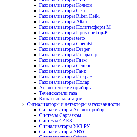
Газоанализаторы Колион
Газоанализаторы Сеан
Газоанализаторы Riken Keiki
Газоанализаторы Altair
Газоанализаторы Политехформ-М
Газоанализаторы Промприбор-Р
Газоанализаторы testo
Газоанализаторы Chemist
Газоанализаторы Drager
Газоанализаторы Инфракар
Газоанализаторы Гиам
Газоанализаторы Сенсон
Газоанализаторы Ганк
Газоанализаторы Инкрам
Газоанализаторы Полар
Аналитические приборы
Течеискатели газа
Блоки сигнализации
Сигнализаторы и детекторы загазованности
Сигнализаторы Аналитприбор
Системы Саргазком
Системы САКЗ
Сигнализаторы УКЗ-РУ
Сигнализаторы АВУС