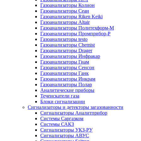
Газоанализаторы Колион
Газоанализаторы Сеан
Газоанализаторы Riken Keiki
Газоанализаторы Altair
Газоанализаторы Политехформ-М
Газоанализаторы Промприбор-Р
Газоанализаторы testo
Газоанализаторы Chemist
Газоанализаторы Drager
Газоанализаторы Инфракар
Газоанализаторы Гиам
Газоанализаторы Сенсон
Газоанализаторы Ганк
Газоанализаторы Инкрам
Газоанализаторы Полар
Аналитические приборы
Течеискатели газа
Блоки сигнализации
Сигнализаторы и детекторы загазованности
Сигнализаторы Аналитприбор
Системы Саргазком
Системы САКЗ
Сигнализаторы УКЗ-РУ
Сигнализаторы АВУС