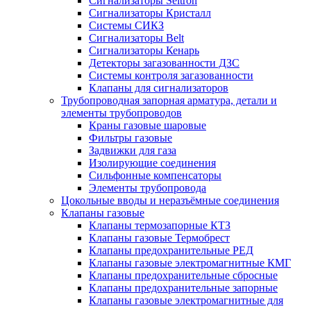
Сигнализаторы Seitron
Сигнализаторы Кристалл
Системы СИКЗ
Сигнализаторы Belt
Сигнализаторы Кенарь
Детекторы загазованности ДЗС
Системы контроля загазованности
Клапаны для сигнализаторов
Трубопроводная запорная арматура, детали и
элементы трубопроводов
Краны газовые шаровые
Фильтры газовые
Задвижки для газа
Изолирующие соединения
Сильфонные компенсаторы
Элементы трубопровода
Цокольные вводы и неразъёмные соединения
Клапаны газовые
Клапаны термозапорные КТЗ
Клапаны газовые Термобрест
Клапаны предохранительные РЕД
Клапаны газовые электромагнитные КМГ
Клапаны предохранительные сбросные
Клапаны предохранительные запорные
Клапаны газовые электромагнитные для