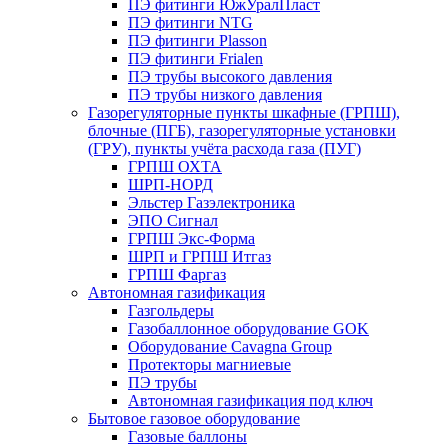
ПЭ фитинги ЮжУралПласт
ПЭ фитинги NTG
ПЭ фитинги Plasson
ПЭ фитинги Frialen
ПЭ трубы высокого давления
ПЭ трубы низкого давления
Газорегуляторные пункты шкафные (ГРПШ),
блочные (ПГБ), газорегуляторные установки
(ГРУ), пункты учёта расхода газа (ПУГ)
ГРПШ ОХТА
ШРП-НОРД
Эльстер Газэлектроника
ЭПО Сигнал
ГРПШ Экс-Форма
ШРП и ГРПШ Итгаз
ГРПШ Фаргаз
Автономная газификация
Газгольдеры
Газобаллонное оборудование GOK
Оборудование Cavagna Group
Протекторы магниевые
ПЭ трубы
Автономная газификация под ключ
Бытовое газовое оборудование
Газовые баллоны