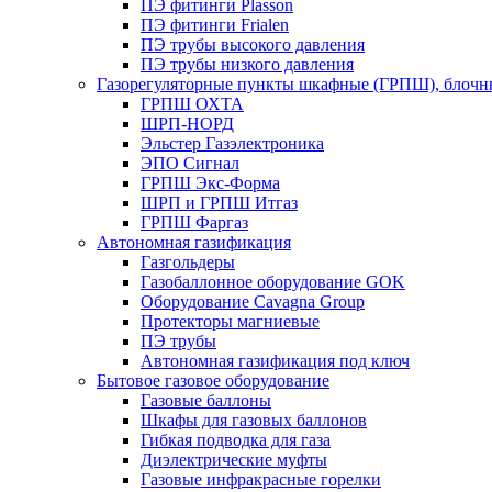
ПЭ фитинги Plasson
ПЭ фитинги Frialen
ПЭ трубы высокого давления
ПЭ трубы низкого давления
Газорегуляторные пункты шкафные (ГРПШ), блочные
ГРПШ ОХТА
ШРП-НОРД
Эльстер Газэлектроника
ЭПО Сигнал
ГРПШ Экс-Форма
ШРП и ГРПШ Итгаз
ГРПШ Фаргаз
Автономная газификация
Газгольдеры
Газобаллонное оборудование GOK
Оборудование Cavagna Group
Протекторы магниевые
ПЭ трубы
Автономная газификация под ключ
Бытовое газовое оборудование
Газовые баллоны
Шкафы для газовых баллонов
Гибкая подводка для газа
Диэлектрические муфты
Газовые инфракрасные горелки