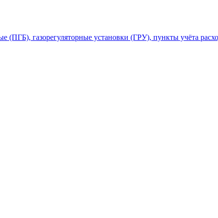
 (ПГБ), газорегуляторные установки (ГРУ), пункты учёта расхо