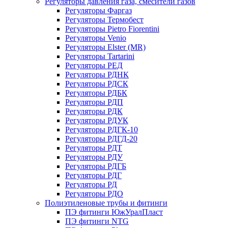
Регуляторы давления газа, смесители газов
Регуляторы Фаргаз
Регуляторы Термобест
Регуляторы Pietro Fiorentini
Регуляторы Venio
Регуляторы Elster (MR)
Регуляторы Tartarini
Регуляторы РЕД
Регуляторы РДНК
Регуляторы РДСК
Регуляторы РДБК
Регуляторы РДП
Регуляторы РДК
Регуляторы РДУК
Регуляторы РДГК-10
Регуляторы РДГД-20
Регуляторы РДТ
Регуляторы РДУ
Регуляторы РДГБ
Регуляторы РДГ
Регуляторы РД
Регуляторы РДО
Полиэтиленовые трубы и фитинги
ПЭ фитинги ЮжУралПласт
ПЭ фитинги NTG