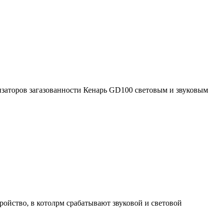
изаторов загазованности Кенарь GD100 световым и звуковым
ройство, в котолрм срабатывают звуковой и световой