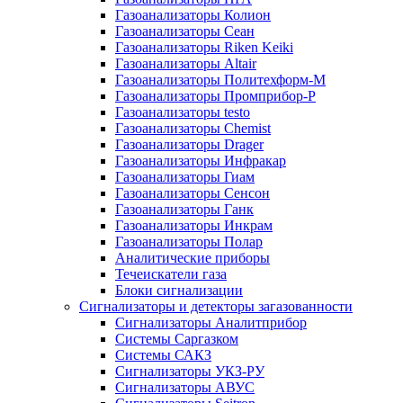
Газоанализаторы Колион
Газоанализаторы Сеан
Газоанализаторы Riken Keiki
Газоанализаторы Altair
Газоанализаторы Политехформ-М
Газоанализаторы Промприбор-Р
Газоанализаторы testo
Газоанализаторы Chemist
Газоанализаторы Drager
Газоанализаторы Инфракар
Газоанализаторы Гиам
Газоанализаторы Сенсон
Газоанализаторы Ганк
Газоанализаторы Инкрам
Газоанализаторы Полар
Аналитические приборы
Течеискатели газа
Блоки сигнализации
Сигнализаторы и детекторы загазованности
Сигнализаторы Аналитприбор
Системы Саргазком
Системы САКЗ
Сигнализаторы УКЗ-РУ
Сигнализаторы АВУС