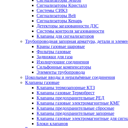
Сигнализаторы Seitron
Сигнализаторы Кристалл
Системы СИКЗ
Сигнализаторы Belt
Сигнализаторы Кенарь
Детекторы загазованности ДЗС
Системы контроля загазованности
Клапаны для сигнализаторов
Трубопроводная запорная арматура, детали и элем
Краны газовые шаровые
Фильтры газовые
Задвижки для газа
Изолирующие соединения
Сильфонные компенсаторы
Элементы трубопровода
Цокольные вводы и неразъёмные соединения
Клапаны газовые
Клапаны термозапорные КТЗ
Клапаны газовые Термобрест
Клапаны предохранительные РЕД
Клапаны газовые электромагнитные КМГ
Клапаны предохранительные сбросные
Клапаны предохранительные запорные
Клапаны газовые электромагнитные для сигн
Блоки клапанов