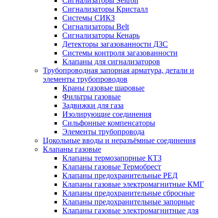
Сигнализаторы Seitron
Сигнализаторы Кристалл
Системы СИКЗ
Сигнализаторы Belt
Сигнализаторы Кенарь
Детекторы загазованности ДЗС
Системы контроля загазованности
Клапаны для сигнализаторов
Трубопроводная запорная арматура, детали и
элементы трубопроводов
Краны газовые шаровые
Фильтры газовые
Задвижки для газа
Изолирующие соединения
Сильфонные компенсаторы
Элементы трубопровода
Цокольные вводы и неразъёмные соединения
Клапаны газовые
Клапаны термозапорные КТЗ
Клапаны газовые Термобрест
Клапаны предохранительные РЕД
Клапаны газовые электромагнитные КМГ
Клапаны предохранительные сбросные
Клапаны предохранительные запорные
Клапаны газовые электромагнитные для