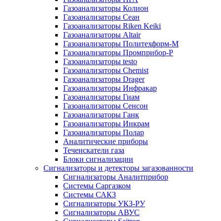
Газоанализаторы Колион
Газоанализаторы Сеан
Газоанализаторы Riken Keiki
Газоанализаторы Altair
Газоанализаторы Политехформ-М
Газоанализаторы Промприбор-Р
Газоанализаторы testo
Газоанализаторы Chemist
Газоанализаторы Drager
Газоанализаторы Инфракар
Газоанализаторы Гиам
Газоанализаторы Сенсон
Газоанализаторы Ганк
Газоанализаторы Инкрам
Газоанализаторы Полар
Аналитические приборы
Течеискатели газа
Блоки сигнализации
Сигнализаторы и детекторы загазованности
Сигнализаторы Аналитприбор
Системы Саргазком
Системы САКЗ
Сигнализаторы УКЗ-РУ
Сигнализаторы АВУС