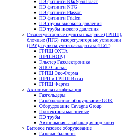
ПЭ фитинги ЮжУралПласт
ПЭ фитинги NTG
ПЭ фитинги Plasson
ПЭ фитинги Frialen
ПЭ трубы высокого давления
ПЭ трубы низкого давления
Газорегуляторные пункты шкафные (ГРПШ),
блочные (ПГБ), газорегуляторные установки
(ГРУ), пункты учёта расхода газа (ПУГ)
ГРПШ ОХТА
ШРП-НОРД
Эльстер Газэлектроника
ЭПО Сигнал
ГРПШ Экс-Форма
ШРП и ГРПШ Итгаз
ГРПШ Фаргаз
Автономная газификация
Газгольдеры
Газобаллонное оборудование GOK
Оборудование Cavagna Group
Протекторы магниевые
ПЭ трубы
Автономная газификация под ключ
Бытовое газовое оборудование
Газовые баллоны