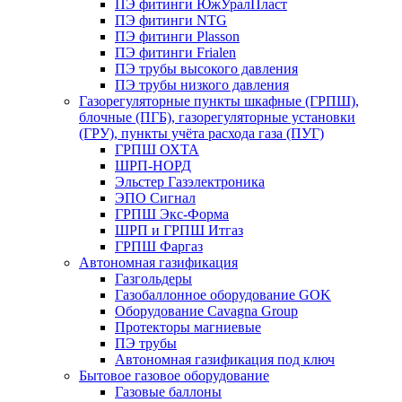
ПЭ фитинги ЮжУралПласт
ПЭ фитинги NTG
ПЭ фитинги Plasson
ПЭ фитинги Frialen
ПЭ трубы высокого давления
ПЭ трубы низкого давления
Газорегуляторные пункты шкафные (ГРПШ),
блочные (ПГБ), газорегуляторные установки
(ГРУ), пункты учёта расхода газа (ПУГ)
ГРПШ ОХТА
ШРП-НОРД
Эльстер Газэлектроника
ЭПО Сигнал
ГРПШ Экс-Форма
ШРП и ГРПШ Итгаз
ГРПШ Фаргаз
Автономная газификация
Газгольдеры
Газобаллонное оборудование GOK
Оборудование Cavagna Group
Протекторы магниевые
ПЭ трубы
Автономная газификация под ключ
Бытовое газовое оборудование
Газовые баллоны