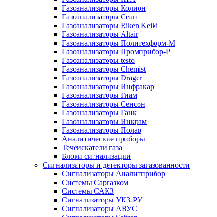
Газоанализаторы Колион
Газоанализаторы Сеан
Газоанализаторы Riken Keiki
Газоанализаторы Altair
Газоанализаторы Политехформ-М
Газоанализаторы Промприбор-Р
Газоанализаторы testo
Газоанализаторы Chemist
Газоанализаторы Drager
Газоанализаторы Инфракар
Газоанализаторы Гиам
Газоанализаторы Сенсон
Газоанализаторы Ганк
Газоанализаторы Инкрам
Газоанализаторы Полар
Аналитические приборы
Течеискатели газа
Блоки сигнализации
Сигнализаторы и детекторы загазованности
Сигнализаторы Аналитприбор
Системы Саргазком
Системы САКЗ
Сигнализаторы УКЗ-РУ
Сигнализаторы АВУС