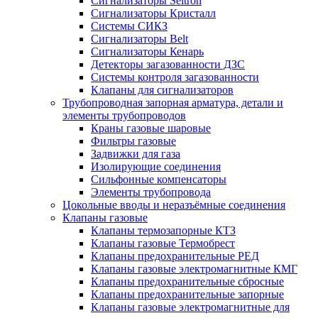
Сигнализаторы Seitron
Сигнализаторы Кристалл
Системы СИКЗ
Сигнализаторы Belt
Сигнализаторы Кенарь
Детекторы загазованности ДЗС
Системы контроля загазованности
Клапаны для сигнализаторов
Трубопроводная запорная арматура, детали и
элементы трубопроводов
Краны газовые шаровые
Фильтры газовые
Задвижки для газа
Изолирующие соединения
Сильфонные компенсаторы
Элементы трубопровода
Цокольные вводы и неразъёмные соединения
Клапаны газовые
Клапаны термозапорные КТЗ
Клапаны газовые Термобрест
Клапаны предохранительные РЕД
Клапаны газовые электромагнитные КМГ
Клапаны предохранительные сбросные
Клапаны предохранительные запорные
Клапаны газовые электромагнитные для